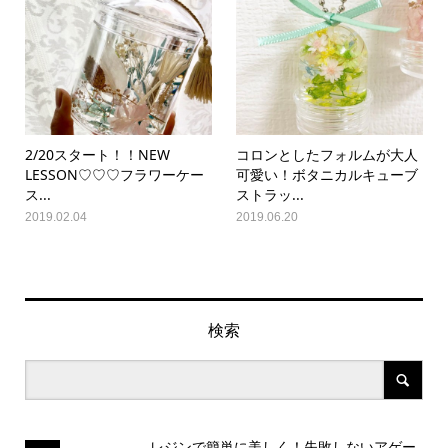
2/20スタート！！NEW
コロンとしたフォルムが大人
LESSON♡♡♡フラワーケー
可愛い！ボタニカルキューブ
ス...
ストラッ...
2019.02.04
2019.06.20
検索
レジンで簡単に美しく！失敗しないアゲー