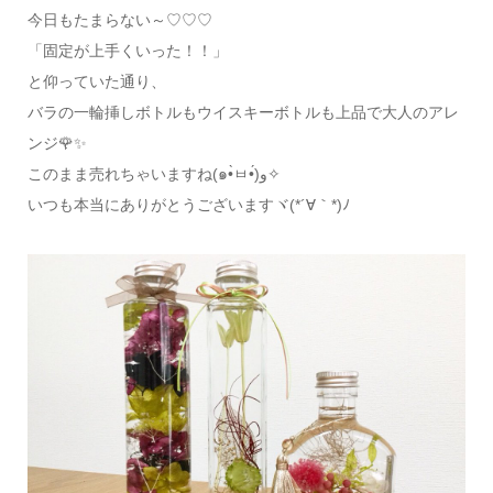
今日もたまらない～♡♡♡
「固定が上手くいった！！」
と仰っていた通り、
バラの一輪挿しボトルもウイスキーボトルも上品で大人のアレ
ンジ🌹✨
このまま売れちゃいますね(๑•̀ㅂ•́)و✧
いつも本当にありがとうございますヾ(*´∀｀*)ﾉ