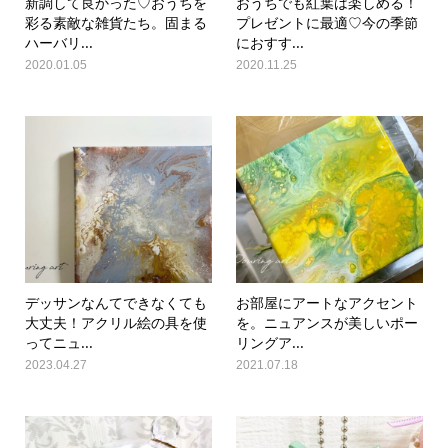
新調して良かった♡おうちを
おうちでも紅葉は楽しめる！
彩る素敵な雑貨たち。固まる
プレゼントに最適♡今の季節
ハーバリ...
におすす...
2020.01.05
2020.11.25
デッサンなんてできなくても
お部屋にアートなアクセント
大丈夫！アクリル絵の具を使
を。ニュアンスが美しいポー
ってニュ...
リングア...
2023.04.27
2021.07.18