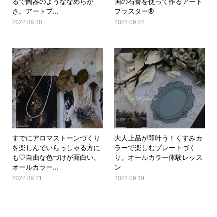
るで陶器のようななめらか
国の石膏を使って作るアート
さ。アートプ...
プラスター®
2022.09.30
2022.09.24
すでにアロマストーンづくり
大人上品が即叶う！くすみカ
を楽しんでいらっしゃる方に
ラーで楽しむプレートづく
も♡自由な色づけが面白い、
り。オールカラー体験レッス
オールカラー...
ン
2022.09.21
2022.09.19