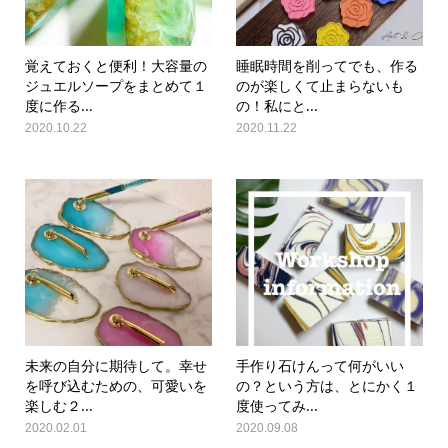
覚えておくと便利！大容量の
睡眠時間を削ってでも、作る
ジュエルソープをまとめて１
のが楽しくて止まらないも
度に作る...
の！私にと...
2020.10.22
2020.11.22
未来の自分に期待して。幸せ
手作り石けんって何がいい
を呼び込むための、可愛いを
の？という方は、とにかく１
楽しむ２...
度使ってみ...
2020.02.01
2020.09.08