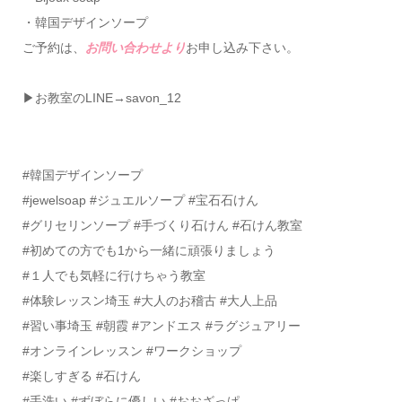
・韓国デザインソープ
ご予約は、
お問い合わせより
お申し込み下さい。
▶お教室のLINE→savon_12
#韓国デザインソープ
#jewelsoap #ジュエルソープ #宝石石けん
#グリセリンソープ #手づくり石けん #石けん教室
#初めての方でも1から一緒に頑張りましょう
#１人でも気軽に行けちゃう教室
#体験レッスン埼玉 #大人のお稽古 #大人上品
#習い事埼玉 #朝霞 #アンドエス #ラグジュアリー
#オンラインレッスン #ワークショップ
#楽しすぎる #石けん
#手洗い #ずぼらに優しい #おおざっぱ