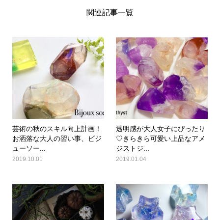
関連記事一覧
芸術の秋のスキル向上計画！
透明感が大人女子にぴったり
お洒落な大人の習い事、ビジ
♡きらきら可愛い上品なアメ
ューソー...
ジストジ...
2019.10.01
2019.01.04