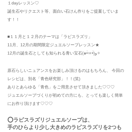
１dayレッスン♡
誕生石やリクエスト等、面白い石けん作りをご提案していま
す！！
■１１月と１２月のテーマは「ラピスラズリ」
11月、12月の期間限定ジュエルソープレッスン★
12月の誕生石としても知られる青い宝石(๑•̀ㅂ•́)و✧
原石らしいニュアンスをお楽しみ頂けるのはもちろん、 今回の
レシピは、別名「青色研究部」！！(笑)
ありとあらゆる「青色」をご用意させて頂きました♡♡♡
ジュエルソープづくりが初めての方にも、とっても楽しく簡単
にお作り頂けます♡♡♡
⭕ラピスラズリジュエルソープは、
手のひらより少し大きめのラピスラズリを2つも