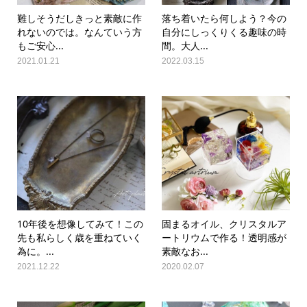
難しそうだしきっと素敵に作
落ち着いたら何しよう？今の
れないのでは。なんていう方
自分にしっくりくる趣味の時
もご安心...
間。大人...
2021.01.21
2022.03.15
10年後を想像してみて！この
固まるオイル、クリスタルア
先も私らしく歳を重ねていく
ートリウムで作る！透明感が
為に。...
素敵なお...
2021.12.22
2020.02.07