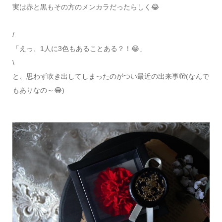
実は赤と黒もその方のメンカラだったらしく😂
/
「えっ、1人に3色もあることある？！😂」
\
と、思わず吹き出してしまったのがつい最近の出来事🫣(なんで
もありなの～😂)