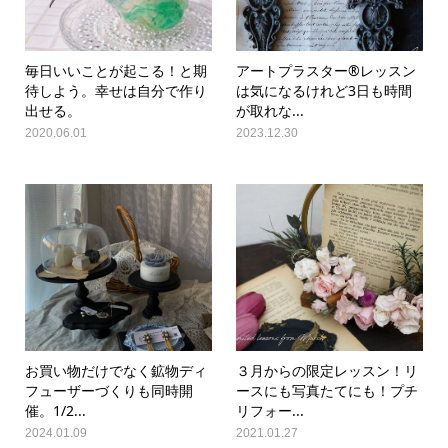
毎日いいことが起こる！と期
アートプラスター®レッスン
待しよう。幸せは自分で作り
は気になるけれど3日も時間
出せる。
が取れな...
2020.06.01
2023.12.30
お買い物だけでなく鉱物ディ
３月からの限定レッスン！リ
フューザーづくりも同時開
ースにも写真たてにも！プチ
催。1/2...
リフォー...
2024.01.09
2021.01.27