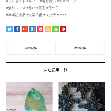
#プレゼント #ギフト #還暦祝い #広島カープ
#浦和レッズ #尊い #至高 #母の日
#卒業記念品 #入学準備 #ヲタ活 #kpop
関連記事一覧