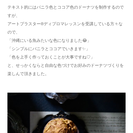
テキスト的にはバニラ色とココア色のドーナツを制作するので
すが、
アートプラスター®ディプロマレッスンを受講している方々な
ので、
「沖縄にいる魚みたいな色になりました😂」
「シンプルにバニラとココアでいきます✨」
「色を上手く作っておくことが大事ですね︎♡」
と、せっかくならと自由な色づけでお好みのドーナツづくりを
楽しんで頂きました。