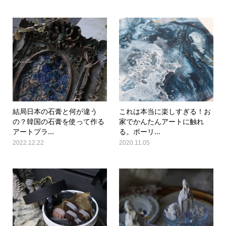
結局日本の石膏と何が違う
これは本当に楽しすぎる！お
の？韓国の石膏を使って作る
家でかんたんアートに触れ
アートプラ...
る。ポーリ...
2022.12.22
2020.11.05