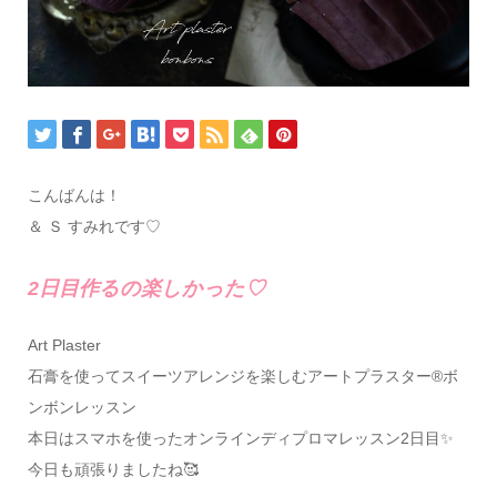
こんばんは！
＆ Ｓ すみれです♡
2日目作るの楽しかった︎♡
Art Plaster
石膏を使ってスイーツアレンジを楽しむアートプラスター®ボ
ンボンレッスン
本日はスマホを使ったオンラインディプロマレッスン2日目✨
今日も頑張りましたね🥰