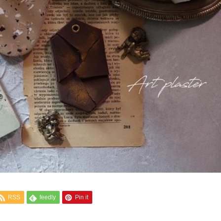
RSS
feedly
Pin it