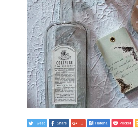
Tweet
Share
+1
Hatena
Pocket