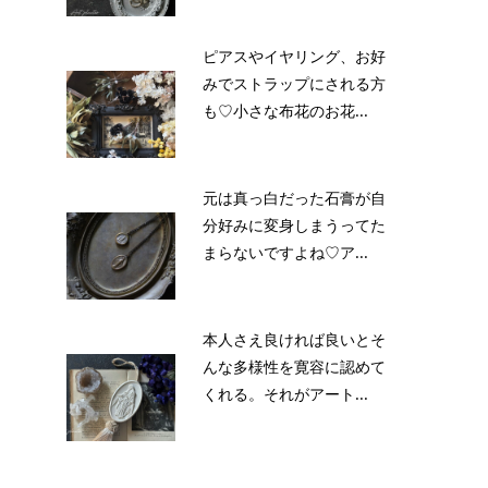
ピアスやイヤリング、お好
みでストラップにされる方
も♡小さな布花のお花...
元は真っ白だった石膏が自
分好みに変身しまうってた
まらないですよね♡ア...
本人さえ良ければ良いとそ
んな多様性を寛容に認めて
くれる。それがアート...