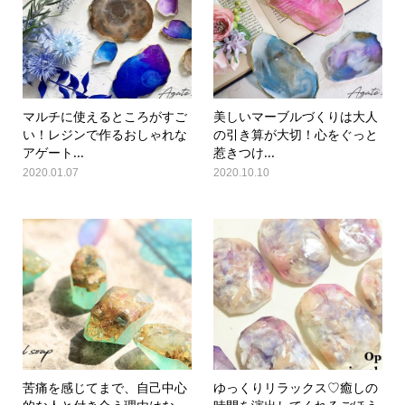
マルチに使えるところがすご
美しいマーブルづくりは大人
い！レジンで作るおしゃれな
の引き算が大切！心をぐっと
アゲート...
惹きつけ...
2020.01.07
2020.10.10
苦痛を感じてまで、自己中心
ゆっくりリラックス♡癒しの