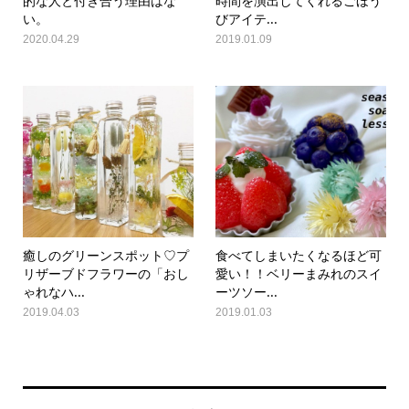
的な人と付き合う理由はな
時間を演出してくれるごほう
い。
びアイテ...
2020.04.29
2019.01.09
癒しのグリーンスポット♡プ
食べてしまいたくなるほど可
リザーブドフラワーの「おし
愛い！！ベリーまみれのスイ
ゃれなハ...
ーツソー...
2019.04.03
2019.01.03