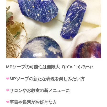
MPソープの可能性は無限大ヾ(o´∀｀o)ﾉﾜｧｰｨ♪
❤
MPソープの新たな表現を楽しみたい方
❤
サロンやお教室の新メニューに
❤
宇宙や銀河がお好きな方