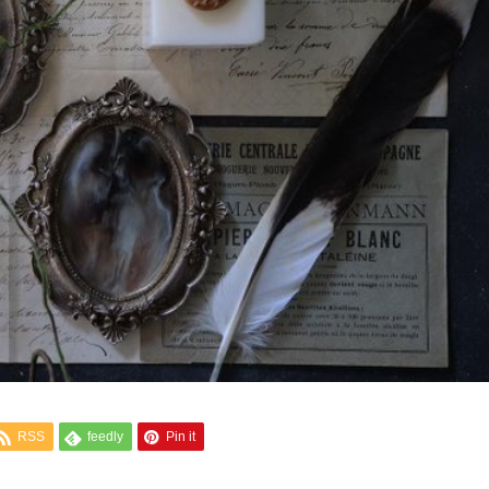
RSS
feedly
Pin it