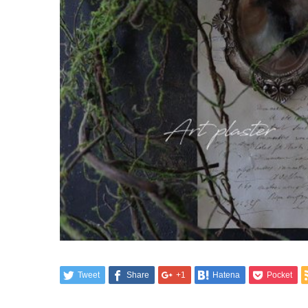
Tweet
Share
+1
Hatena
Pocket