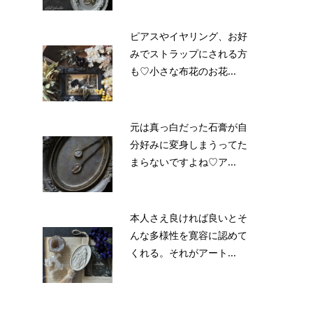
ピアスやイヤリング、お好
みでストラップにされる方
も♡小さな布花のお花...
元は真っ白だった石膏が自
分好みに変身しまうってた
まらないですよね♡ア...
本人さえ良ければ良いとそ
んな多様性を寛容に認めて
くれる。それがアート...