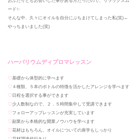
おふたりともお会いした事がある方だったので、リラックスム
ード✨
そんな中、久々にオイルを自分にぶちまけてしまった私(笑)←
やっちまいました(笑)
ハーバリウムディプロマレッスン
♡
基礎から体型的に学べます
♡
４種類、５本のボトルの特徴を活かしたアレンジを学べます
♡
日程を選択する事ができます
♡
少人数制なので、２．５時間集中して受講できます
♡
フォローアップレッスンが充実しています
♡
副業から本格的な開業ノウハウを学べます
♡
花材はもちろん、オイルについての座学もしっかり
♡
花材調達代行あり