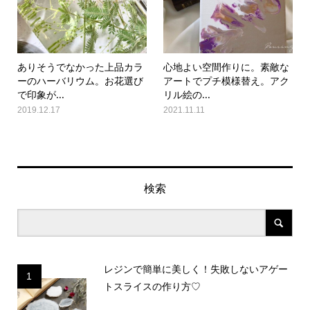
ありそうでなかった上品カラ
心地よい空間作りに。素敵な
ーのハーバリウム。お花選び
アートでプチ模様替え。アク
で印象が...
リル絵の...
2019.12.17
2021.11.11
検索
レジンで簡単に美しく！失敗しないアゲー
1
トスライスの作り方♡