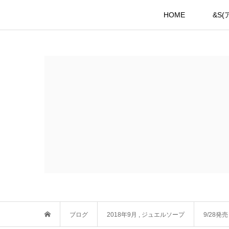
HOME
&S
ブログ
2018年9月
,
ジュエルソープ
9/28