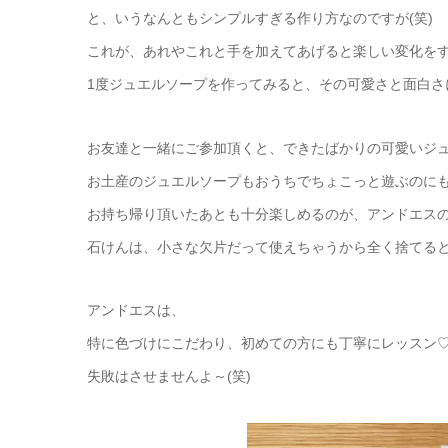
と、いうなんともシンプルすぎる作り方なのですが(笑)
これが、あれやこれと手を加えてあげると楽しい変化をす
1度ジュエルソープを作ってみると、その可愛さと面白さ
お友達と一緒にご参加頂くと、できたばかりの可愛いジ
お土産のジュエルソープもおうちでちょこっと遊ぶのに
お持ち帰り頂いたあとも十分楽しめるのが、アンドエス
石けんは、小さな欠片だって使えちゃうから全く捨てると
アンドエスは、
特に色づけにこだわり、初めての方にも丁寧にレッスン
失敗はさせませんよ～(笑)