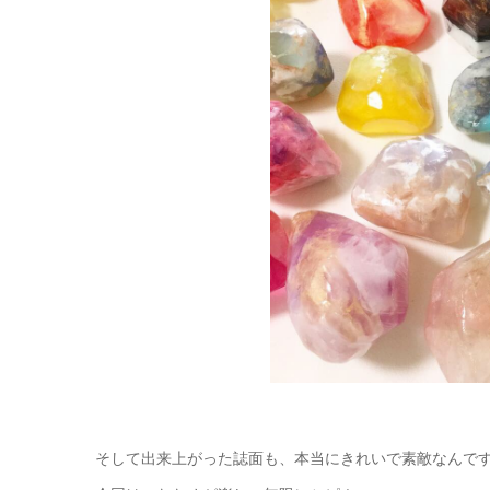
そして出来上がった誌面も、本当にきれいで素敵なんです(´