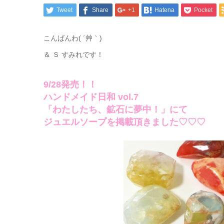
Tweet
Share
+1
Hatena
Pocket
こんばんわ( ´艸｀)
＆ Ｓ すみれです！
9/28発売！！
ハンドメイド日和 vol.7
「わたしたち、鉱石に夢中！」にて
ジュエルソープを掲載頂きました♡♡♡