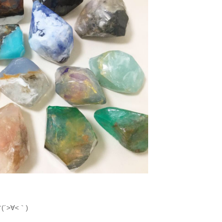
>∀<｀)