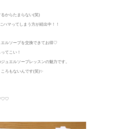
るからたまらない(笑)
にハマってしまう方が続出中！！
ュエルソープを交換できてお得♡
もってこい！
のジュエルソープレッスンの魅力です。
ころもないんです(笑)✨
♡♡♡