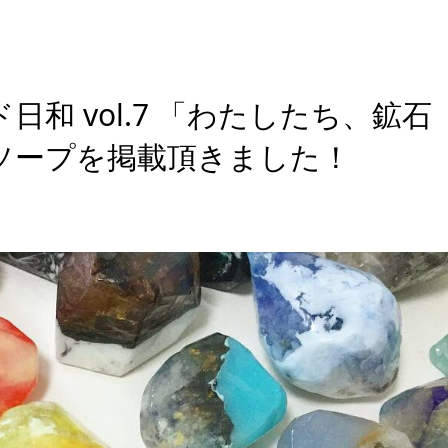
日和 vol.7 「わたしたち、鉱石
ソープを掲載頂きました！