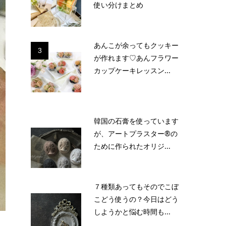
使い分けまとめ
あんこが余ってもクッキー
3
が作れます♡あんフラワー
カップケーキレッスン...
韓国の石膏を使っています
が、アートプラスター®の
ために作られたオリジ...
７種類あってもそのでこぼ
こどう使うの？今日はどう
しようかと悩む時間も...