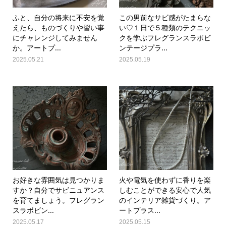
ふと、自分の将来に不安を覚
この男前なサビ感がたまらな
えたら、ものづくりや習い事
い♡１日で５種類のテクニッ
にチャレンジしてみません
クを学ぶフレグランスラボビ
か。アートプ...
ンテージプラ...
2025.05.21
2025.05.19
お好きな雰囲気は見つかりま
火や電気を使わずに香りを楽
すか？自分でサビニュアンス
しむことができる安心で人気
を育てましょう。フレグラン
のインテリア雑貨づくり。ア
スラボビン...
ートプラス...
2025.05.17
2025.05.15