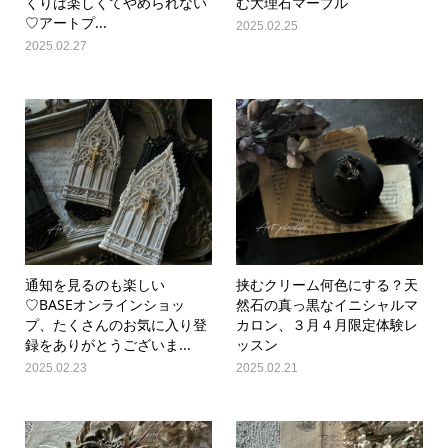
くりは楽しくてやめられない︎
む大理石マーブル
♡アートプ...
2025.02.25
2025.02.27
通知を見るのも楽しい
挟むクリーム何色にする？天
♡BASEオンラインショッ
然石の真っ黒なイニシャルマ
プ、たくさんのお気に入り登
カロン、３月４月限定体験レ
録をありがとうございま...
ッスン
2025.02.23
2025.02.21