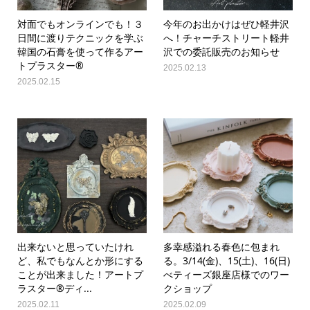
対面でもオンラインでも！３
今年のお出かけはぜひ軽井沢
日間に渡りテクニックを学ぶ
へ！チャーチストリート軽井
韓国の石膏を使って作るアー
沢での委託販売のお知らせ
トプラスター®
2025.02.13
2025.02.15
出来ないと思っていたけれ
多幸感溢れる春色に包まれ
ど、私でもなんとか形にする
る。3/14(金)、15(土)、16(日)
ことが出来ました！アートプ
べティーズ銀座店様でのワー
ラスター®ディ...
クショップ
2025.02.11
2025.02.09