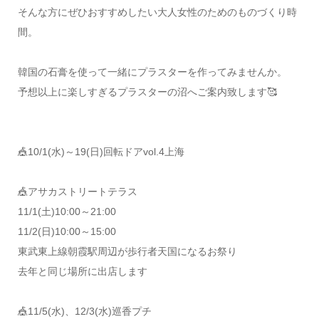
そんな方にぜひおすすめしたい大人女性のためのものづくり時
間。
韓国の石膏を使って一緒にプラスターを作ってみませんか。
予想以上に楽しすぎるプラスターの沼へご案内致します🥰
🎪10/1(水)～19(日)回転ドアvol.4上海
️🎪アサカストリートテラス
11/1(土)10:00～21:00
11/2(日)10:00～15:00
東武東上線朝霞駅周辺が歩行者天国になるお祭り
去年と同じ場所に出店します
🎪11/5(水)、12/3(水)巡香プチ