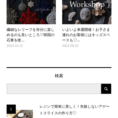
繊細なレリーフを存分に楽し
いよいよ来週開催！お子さま
めるのも良いところ♡韓国の
連れのお客様にはキッズスペ
石膏を使...
ースも♡...
2024.10.12
2022.09.23
検索
レジンで簡単に美しく！失敗しないアゲー
1
トスライスの作り方♡