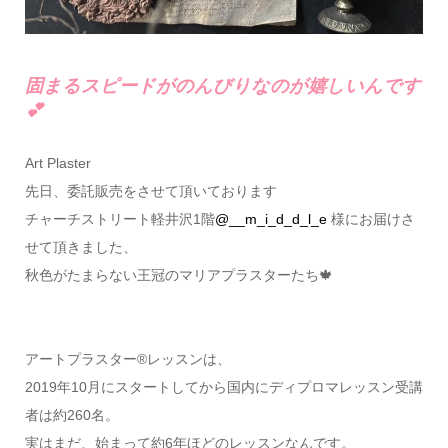
固まるスピードがのんびりなのが嬉しいんです
💕
Art Plaster
先日、委託販売をさせて頂いております
チャーチストリート軽井沢1階
@__m_i_d_d_l_e
様にお届けさ
せて頂きました、
秋色がたまらない王冠のマリアプラスターたち🍁
アートプラスター®レッスンは、
2019年10月にスタートしてから国内にディプロマレッスン受講
者は約260名。
実はまだ、始まって約6年ほどのレッスンなんです。