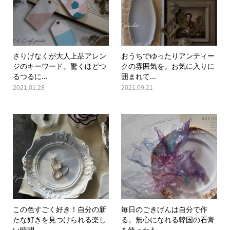
さりげなくが大人上品アレン
おうちでゆったりアンティー
ジのキーワード。驚くほどつ
クの雰囲気を。お気に入りに
るつるに...
囲まれて...
2021.01.28
2021.09.21
この色すごく好き！自分の新
毎日のごきげんは自分で作
たな好きを見つけられる楽し
る。無心になれる韓国の石膏
い時間。...
を使ったも...