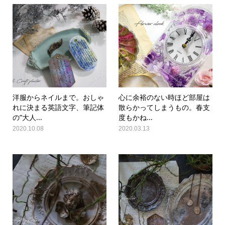
洋服からネイルまで。おしゃ
心に余裕のない時ほど部屋は
れに決まる英語文字、筆記体
散らかってしまうもの。春支
の”大人...
度もかね...
2020.10.08
2020.03.13