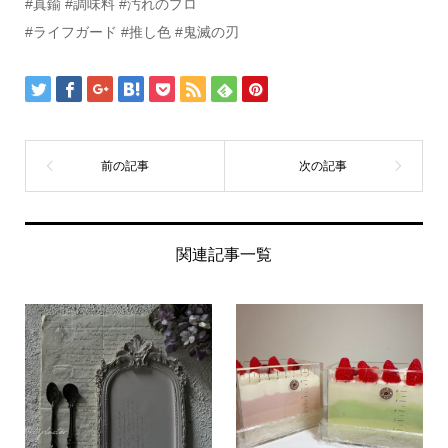
#真鍮 #調味料 #汚れのプロ
#ライフガード #推し色 #鬼滅の刃
関連記事一覧