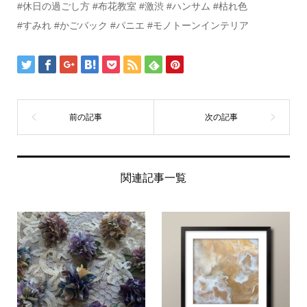
#休日の過ごし方 #布花教室 #激渋 #ハンサム #枯れ色
#すみれ #かごバック #パニエ #モノトーンインテリア
関連記事一覧