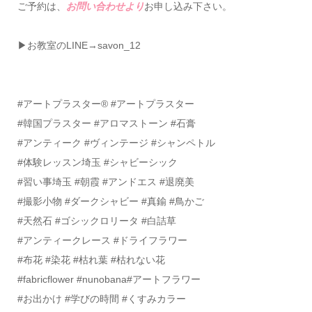
ご予約は、
お問い合わせより
お申し込み下さい。
▶お教室のLINE→savon_12
#アートプラスター®️ #アートプラスター
#韓国プラスター #アロマストーン #石膏
#アンティーク #ヴィンテージ #シャンペトル
#体験レッスン埼玉 #シャビーシック
#習い事埼玉 #朝霞 #アンドエス #退廃美
#撮影小物 #ダークシャビー #真鍮 #鳥かご
#天然石 #ゴシックロリータ #白詰草
#アンティークレース #ドライフラワー
#布花 #染花 #枯れ葉 #枯れない花
#fabricflower #nunobana#アートフラワー
#お出かけ #学びの時間 #くすみカラー