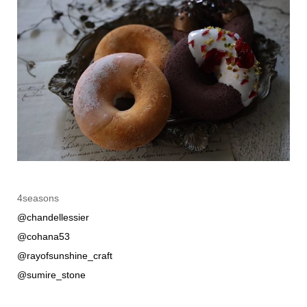
4seasons
@chandellessier
@cohana53
@rayofsunshine_craft
@sumire_stone