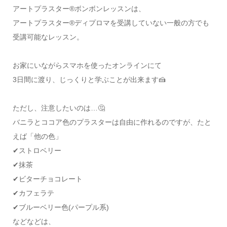
アートプラスター®ボンボンレッスンは、
アートプラスター®ディプロマを受講していない一般の方でも
受講可能なレッスン。
お家にいながらスマホを使ったオンラインにて
3日間に渡り、じっくりと学ぶことが出来ます🍰
ただし、注意したいのは…🤔
バニラとココア色のプラスターは自由に作れるのですが、たと
えば「他の色」
✔ストロベリー
✔抹茶
✔ビターチョコレート
✔カフェラテ
✔ブルーベリー色(パープル系)
などなどは、