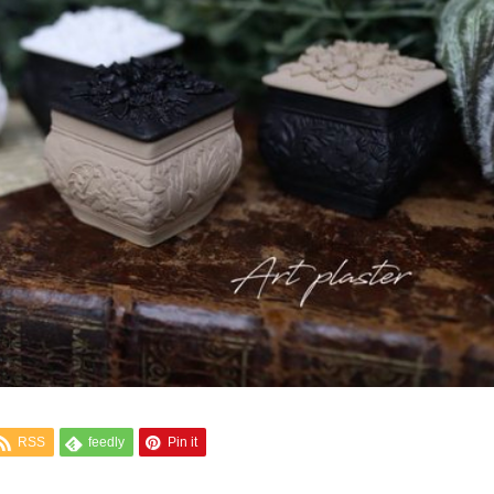
RSS
feedly
Pin it