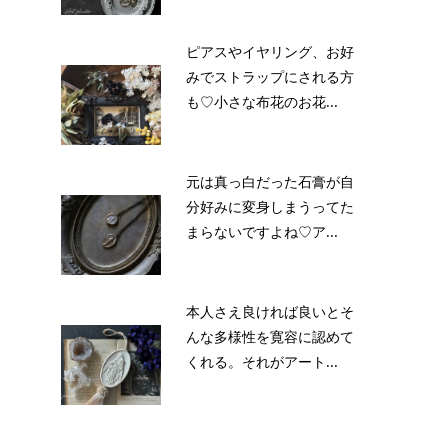
ピアスやイヤリング、お好
みでストラップにされる方
も♡小さな布花のお花...
元は真っ白だった石膏が自
分好みに変身しまうってた
まらないですよね♡ア...
本人さえ良ければ良いとそ
んな多様性を寛容に認めて
くれる。それがアート...