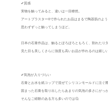
✔質感
実物を触ってみると、違いは一目瞭然。
アートプラスター®で作られたお品はまるで陶器肌のよ
思わずずっと触ってしまうほど。
日本の石膏作品は、触るとぽろぽろともろく、割れたり
見た目も美しくさらに強度も高いお品が作れるのは嬉しい
✔気泡が入りづらい
石膏とお水を紙コップで混ぜてシリコンモールドに注ぐ
固まった石膏を取り出したらあまりの気泡の多さにがっ
そんなご経験のある方も多いのでは🤔