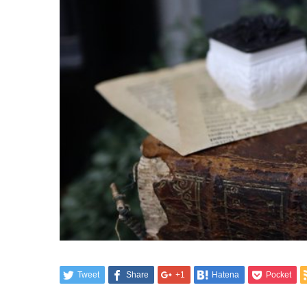
Tweet
Share
+1
Hatena
Pocket