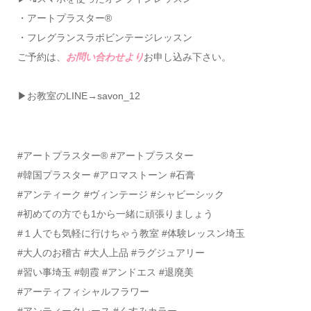
・アートプラスター®
・フレグランスラボビンテージレッスン
ご予約は、
お問い合わせより
お申し込み下さい。
▶お教室のLINE→savon_12
#アートプラスター®️ #アートプラスター
#韓国プラスター #アロマストーン #石膏
#アンティーク #ヴィンテージ #シャビーシック
#初めての方でも1から一緒に頑張りましょう
#１人でも気軽に行けちゃう教室 #体験レッスン埼玉
#大人のお稽古 #大人上品 #ラグジュアリー
#習い事埼玉 #朝霞 #アンドエス #退廃美
#アーティフィシャルフラワー