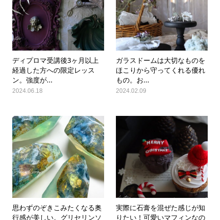
ディプロマ受講後3ヶ月以上
ガラスドームは大切なものを
経過した方への限定レッス
ほこりから守ってくれる優れ
ン。強度が...
もの。お...
2024.06.18
2024.02.09
思わずのぞきこみたくなる奥
実際に石膏を混ぜた感じが知
行感が美しい。グリセリンソ
りたい！可愛いマフィンなの