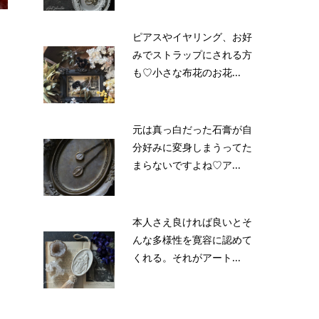
ピアスやイヤリング、お好
みでストラップにされる方
も♡小さな布花のお花...
元は真っ白だった石膏が自
分好みに変身しまうってた
まらないですよね♡ア...
本人さえ良ければ良いとそ
んな多様性を寛容に認めて
くれる。それがアート...