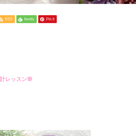
RSS
feedly
Pin it
計レッスン🌸