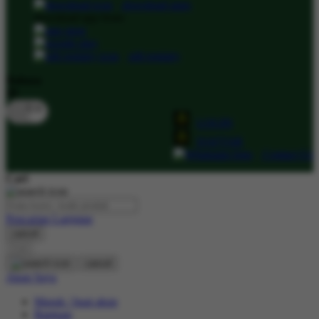
download apps
download app from:
Oh Ma Grain
Okiedog
gift registry
P
Bahasa
ID
Peachy
LOGIN
Phil & Ted's
DAFTAR
Philips Avent
Contact Us
Pigeon
Cari
Playgro
Pencarian Lanjutan
Poled Global
cancel
Cari
Ponycycle
cancel
Puma
Akun Saya
Pureats
Masuk / buat akun
Bantuan