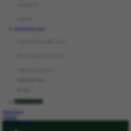
Moby
bak mandi
Momami
handuk
Mothercare
BANDAR Slot Gacor
Mustela
ayunan dan walker bayi
My Buddy Tag
My K
alas bermain anak bayi
N
mainan anak bayi
Naif
mothercare toys
Nike
elc toys
Nordic Natural
BOTOLTOTO
Nuby
Akun Saya
Nuna
Masuk
lewati ke Konten
O