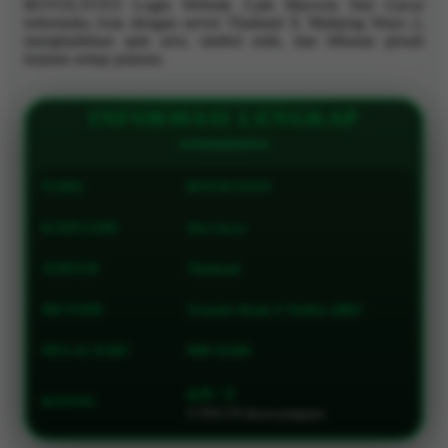
Squishmallows
BOTOLTOTO Login Website Link Maxwin Slot Gacor
terkemuka Asia dengan server Thailand X Mahjong Ways 2,
Starbooks
menghadirkan spin seru, simbol unik, dan hiburan penuh
kejutan setiap putaran.
Stick-O
Stokke
INFORMASI LENGKAP
Sudocrem
Sumimo
NAMA
BOTOLTOTO
Sunnylife
KATEGORI
Slot Gacor
Sun-Staches
SERVER
Thailand
Swimava
METODE
Transfer Bank, E-Wallet, QRIS
T
MULAI DARI
IDR 10.000
Tommee Tippee
Trunki
4.9 / 5
RATING
17.818.178 ulasan pengguna
Tutti Bambini