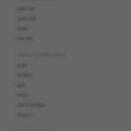
Bio Oil
sepatu bayi
Biolane
sepatu anak
Bite Fighters
sandal
Bizzi Growin
kaus kaki
Blackmores
fashion bayi (0bln-3thn)
Blooming Marvellous
atasan
Bonnels
bawahan
Bravado
gaun
Bruder
setelan
Brush Baby
jaket & kardigan
Buds Organics
aksesoris
Bugaboo
Buggygear