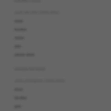
pakaian renang
Bumkins
anak laki-laki (18bln-8thn)
C
atasan
Cetaphil
bawahan
Chicco
setelan
Childlife
jaket
Clevamama
pakaian dalam
Cocolatte
Cottonseeds
pakaian ibu hamil
Cozy N Safe
anak perempuan (18bln-8thn)
Crane
atasan
Cybex
bawahan
D
gaun