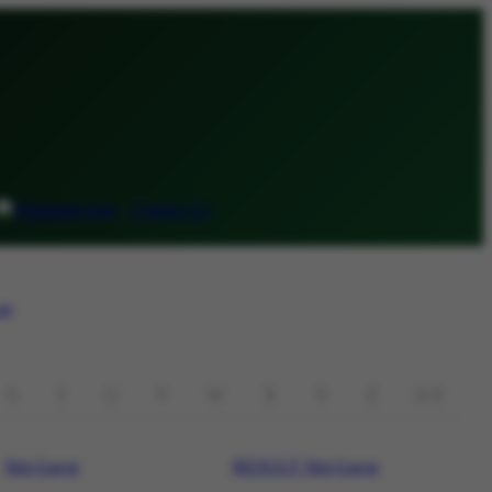
Contact Us
us
S
T
U
V
W
X
Y
Z
0-9
Slot Gacor
RESULT Slot Gacor