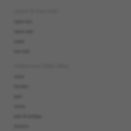
sepatu & kaus kaki
sepatu bayi
sepatu anak
sandal
kaus kaki
fashion bayi (0bln-3thn)
atasan
bawahan
gaun
setelan
jaket & kardigan
aksesoris