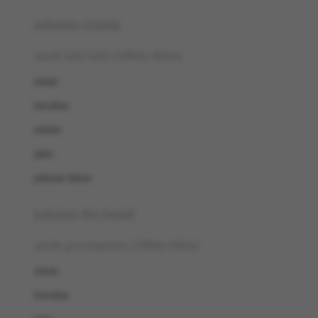
pakaian renang
anak laki-laki (18bln-8thn)
atasan
bawahan
setelan
jaket
pakaian dalam
pakaian ibu hamil
anak perempuan (18bln-8thn)
atasan
bawahan