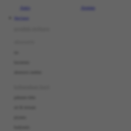
Asics
Aveeno
Slot Gacor
produk terbaru
aksesoris
tas
kacamata
aksesoris rambut
kebutuhan bayi
pakaian tidur
set & terusan
piyama
bodysuits