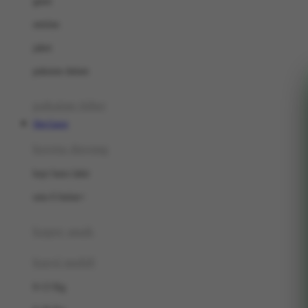
gaun
setelan
jaket
pakaian dalam
pakaian tidur
Slot Gacor
kereta dorong
bayi baru lahir
usia 6 bulan+
koper anak
kursi mobil
0-13 Kg