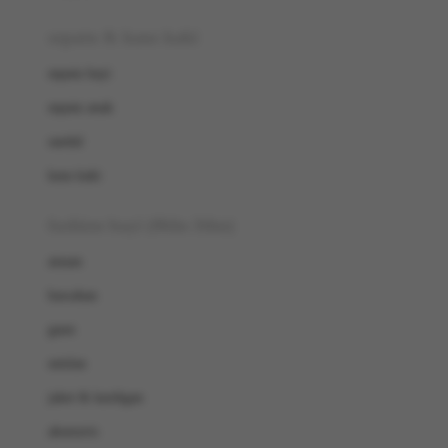
sepatu & kaus kaki
sepatu bayi
sepatu anak
sandal
kaus kaki
fashion bayi (0bln-3thn)
atasan
bawahan
gaun
setelan
jaket & kardigan
aksesoris