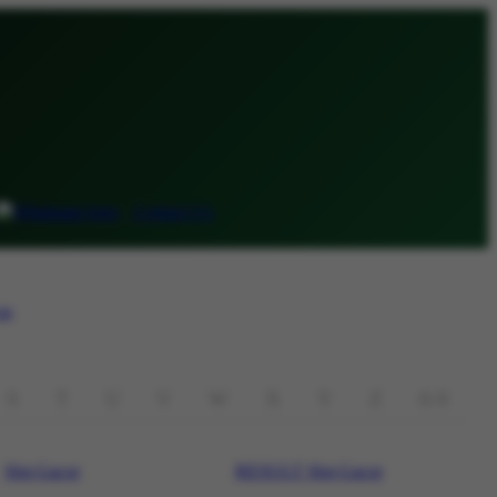
Contact Us
us
S
T
U
V
W
X
Y
Z
0-9
Slot Gacor
RESULT Slot Gacor