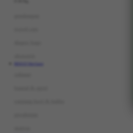
0-36 Kg
gendongan
travel cots
diaper bags
aksesoris
RESULT Slot Gacor
selimut
bantal & sprei
ranjang bayi & balita
perabotan
matras