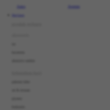
Asics
Aveeno
Slot Gacor
produk terbaru
aksesoris
tas
kacamata
aksesoris rambut
kebutuhan bayi
pakaian tidur
set & terusan
piyama
bodysuits