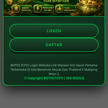
LOGIN
DAFTAR
BOTOLTOTO Login Website Link Maxwin Slot Gacor Pertama
Terkemuka Di Asia Berserver Akurat Dari Thailand X Mahjong
Ways 2.
© Copyright BOTOLTOTO | SEO INDICA