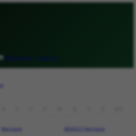
Contact Us
us
S
T
U
V
W
X
Y
Z
0-9
Slot Gacor
RESULT Slot Gacor