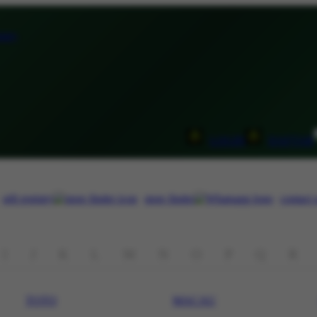
istry
LOGIN
DAFTAR
gift registry
store finder
contact 
I
J
K
L
M
N
O
P
Q
R
TOTO
MACAU