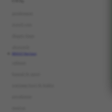
0-36 Kg
gendongan
travel cots
diaper bags
aksesoris
RESULT Slot Gacor
selimut
bantal & sprei
ranjang bayi & balita
perabotan
matras