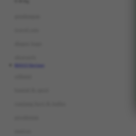
0-36 Kg
gendongan
travel cots
diaper bags
aksesoris
RESULT Slot Gacor
selimut
bantal & sprei
ranjang bayi & balita
perabotan
matras