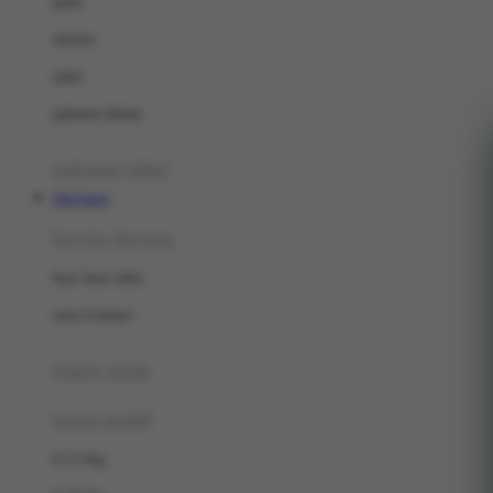
gaun
setelan
jaket
pakaian dalam
pakaian tidur
Slot Gacor
kereta dorong
bayi baru lahir
usia 6 bulan+
koper anak
kursi mobil
0-13 Kg