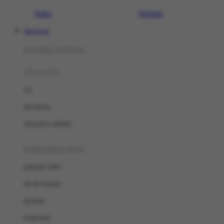
Asics
Aveeno
Slot Gacor
produk terbaru
aksesoris
tas
kacamata
aksesoris rambut
kebutuhan bayi
pakaian tidur
set & terusan
piyama
bodysuits