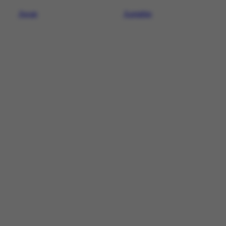
Awan
Azetabio