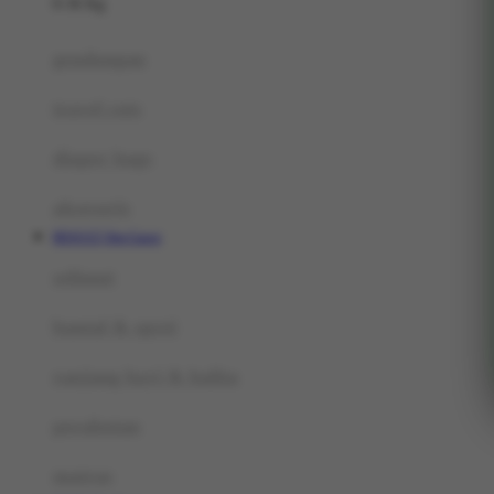
0-36 Kg
gendongan
travel cots
diaper bags
aksesoris
RESULT Slot Gacor
selimut
bantal & sprei
ranjang bayi & balita
perabotan
matras