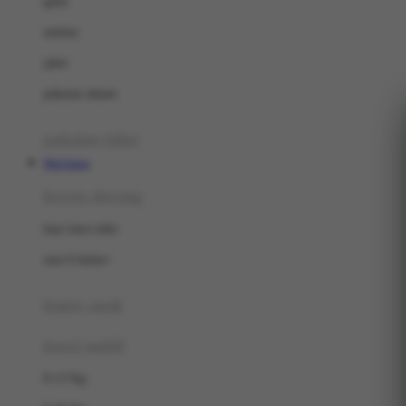
gaun
setelan
jaket
pakaian dalam
pakaian tidur
Slot Gacor
kereta dorong
bayi baru lahir
usia 6 bulan+
koper anak
kursi mobil
0-13 Kg