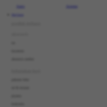
Asics
Aveeno
Slot Gacor
produk terbaru
aksesoris
tas
kacamata
aksesoris rambut
kebutuhan bayi
pakaian tidur
set & terusan
piyama
bodysuits