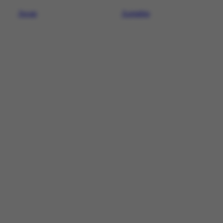
Awan
Azetabio