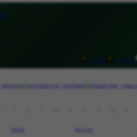
istry
LOGIN
DAFTAR
gift registry
store finder
contact 
I
J
K
L
M
N
O
P
Q
R
TOTO
MACAU