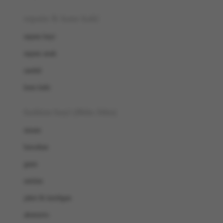
sepatu & kaus kaki
sepatu bayi
sepatu anak
sandal
kaus kaki
fashion bayi (0bln-3thn)
atasan
bawahan
gaun
setelan
jaket & kardigan
aksesoris