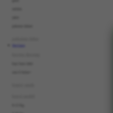
gaun
setelan
jaket
pakaian dalam
pakaian tidur
Slot Gacor
kereta dorong
bayi baru lahir
usia 6 bulan+
koper anak
kursi mobil
0-13 Kg