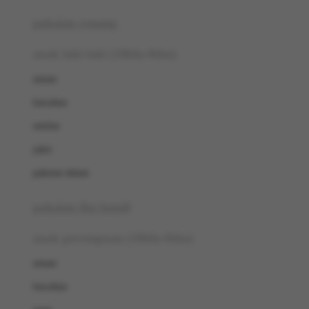
pakaian renang
anak laki-laki (18bln-8thn)
atasan
bawahan
setelan
jaket
pakaian dalam
pakaian ibu hamil
anak perempuan (18bln-8thn)
atasan
bawahan