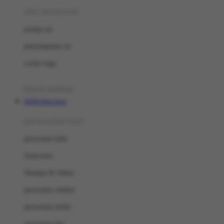
alat menyusui
pompa asi
penyimpanan asi
cooler bags
kursi makan
DATA Slot Gacor
perawatan bayi
perawatan kulit
Sunscreen
Shampo & Sabun
perawatan rambut
perawatan mulut
perawatan diri