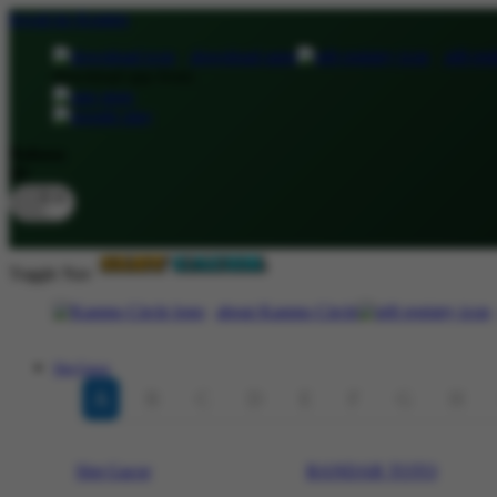
lewati ke Konten
download apps
gift reg
download app from:
Bahasa
ID
Toggle Nav
about Kanmo Circle
Slot Gacor
A
B
C
D
E
F
G
H
Slot Gacor
BANDAR TOTO