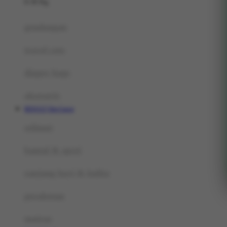
0-36 Kg
gendongan
travel cots
diaper bags
aksesoris
RESULT Slot Gacor
selimut
bantal & sprei
ranjang bayi & balita
perabotan
matras