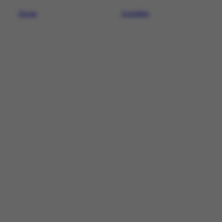
Awan
Azetabio