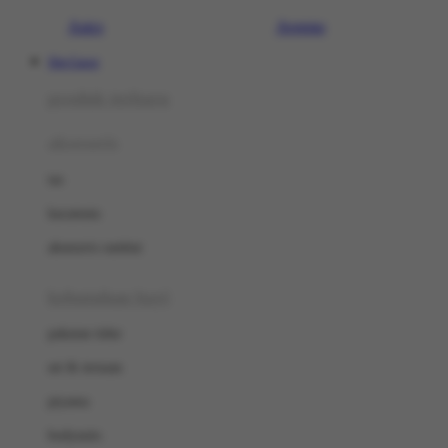
Asics
Aveeno
Slot Gacor
produk terbaru
aksesoris
tas
kacamata
aksesoris rambut
kebutuhan bayi
pakaian tidur
set & terusan
piyama
bodysuits