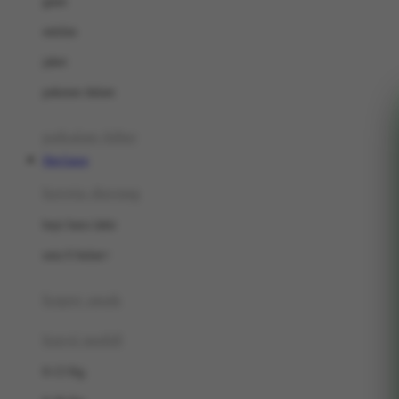
gaun
setelan
jaket
pakaian dalam
pakaian tidur
Slot Gacor
kereta dorong
bayi baru lahir
usia 6 bulan+
koper anak
kursi mobil
0-13 Kg