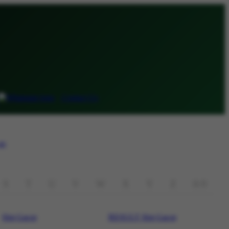
Contact Us
us
S
T
U
V
W
X
Y
Z
0-9
Slot Gacor
RESULT Slot Gacor