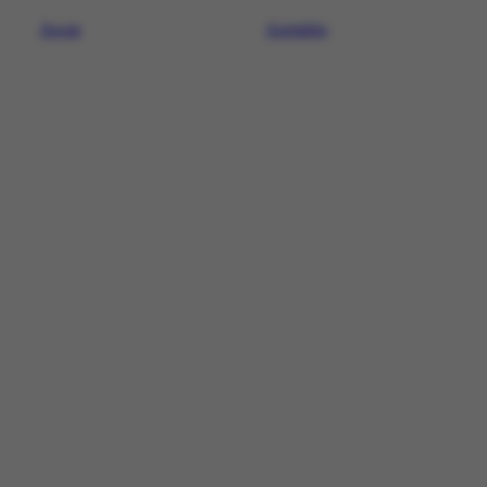
Awan
Azetabio