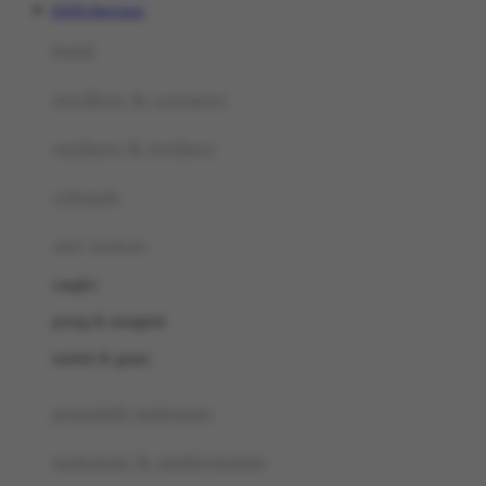
DATA Slot Gacor
botol
sterilizer & warmers
soothers & teethers
celemek
alat makan
cangkir
piring & mangkuk
sendok & garpu
pengolah makanan
makanan & multivitamin