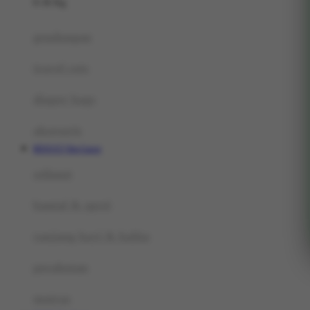
0-36 Kg
gendongan
travel cots
diaper bags
aksesoris
RESULT Slot Gacor
selimut
bantal & sprei
ranjang bayi & balita
perabotan
matras