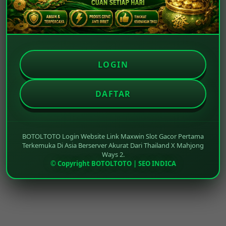
LOGIN
DAFTAR
BOTOLTOTO Login Website Link Maxwin Slot Gacor Pertama
Terkemuka Di Asia Berserver Akurat Dari Thailand X Mahjong
Ways 2.
© Copyright BOTOLTOTO | SEO INDICA