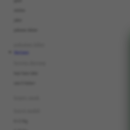
gaun
setelan
jaket
pakaian dalam
pakaian tidur
Slot Gacor
kereta dorong
bayi baru lahir
usia 6 bulan+
koper anak
kursi mobil
0-13 Kg