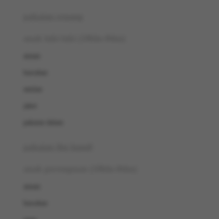
pakaian renang
anak laki-laki (18bln-8thn)
atasan
bawahan
setelan
jaket
pakaian dalam
pakaian ibu hamil
anak perempuan (18bln-8thn)
atasan
bawahan