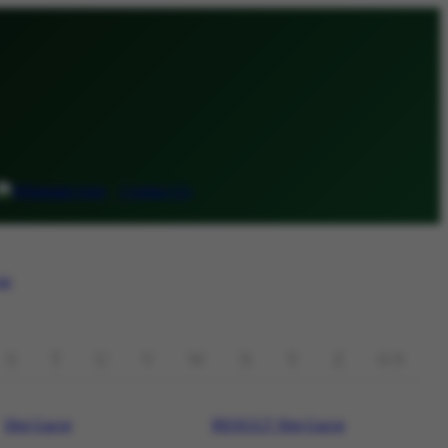
Contact Us
us
S
T
U
V
W
X
Y
Z
0-9
Slot Gacor
RESULT Slot Gacor