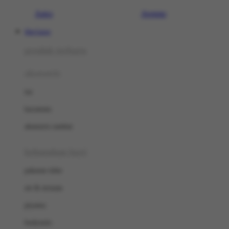
Asics
Aveeno
Slot Gacor
produk terbaru
aksesoris
tas
kacamata
aksesoris rambut
kebutuhan bayi
pakaian tidur
set & terusan
piyama
bodysuits