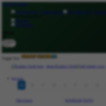
lewati ke Konten
download apps
gift reg
download app from:
Bahasa
ID
Toggle Nav
about Kanmo Circle
Slot Gacor
A
B
C
D
E
F
G
H
Slot Gacor
BANDAR TOTO