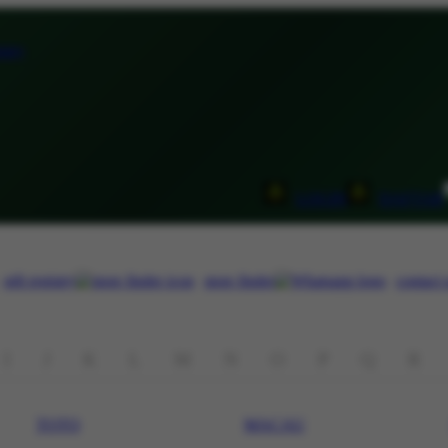
istry
LOGIN
DAFTAR
gift registry
store finder
contact 
I
J
K
L
M
N
O
P
Q
R
TOTO
MACAU