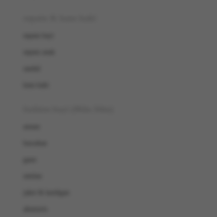
sepatu & kaus kaki
sepatu bayi
sepatu anak
sandal
kaus kaki
fashion bayi (0bln-3thn)
atasan
bawahan
gaun
setelan
jaket & kardigan
aksesoris