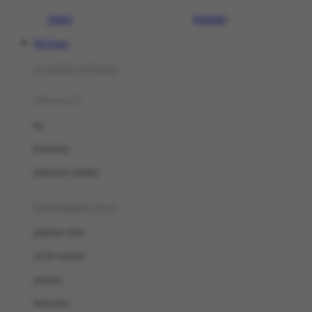
Asics
Aveeno
Slot Gacor
produk terbaru
aksesoris
tas
kacamata
aksesoris rambut
kebutuhan bayi
pakaian tidur
set & terusan
piyama
bodysuits