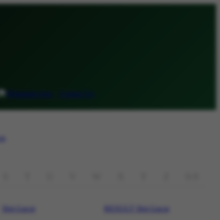
Contact Us
us
S
T
U
V
W
X
Y
Z
0-9
Slot Gacor
RESULT Slot Gacor