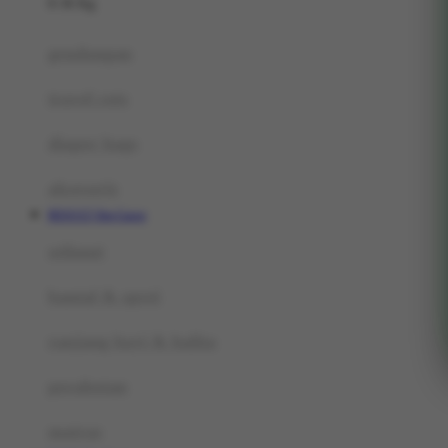
0-36 Kg
gendongan
travel cots
diaper bags
aksesoris
RESULT Slot Gacor
selimut
bantal & sprei
ranjang bayi & balita
perabotan
matras